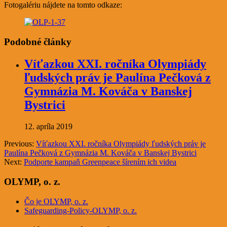
Fotogalériu nájdete na tomto odkaze:
Podobné články
Víťazkou XXI. ročníka Olympiády
ľudských práv je Paulína Pečková z
Gymnázia M. Kováča v Banskej
Bystrici
12. apríla 2019
Previous:
Víťazkou XXI. ročníka Olympiády ľudských práv je
Paulína Pečková z Gymnázia M. Kováča v Banskej Bystrici
Next:
Podporte kampaň Greenpeace šírením ich videa
OLYMP, o. z.
Čo je OLYMP, o. z.
Safeguarding-Policy-OLYMP, o. z.