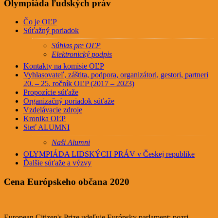
Olympiáda ľudských práv
Čo je OĽP
Súťažný poriadok
Súhlas pre OĽP
Elektronický podpis
Kontakty na komisie OĽP
Vyhlasovateľ, záštita, podpora, organizátori, gestori, partneri
20. – 25. ročník OĽP (2017 – 2023)
Propozície súťaže
Organizačný poriadok súťaže
Vzdelávacie zdroje
Kronika OĽP
Sieť ALUMNI
Naši Alumni
OLYMPIÁDA LIDSKÝCH PRÁV v Českej republike
Ďalšie súťaže a výzvy
Cena Európskeho občana 2020
European Citizen's Prize udeľuje Európsky parlament; pozri