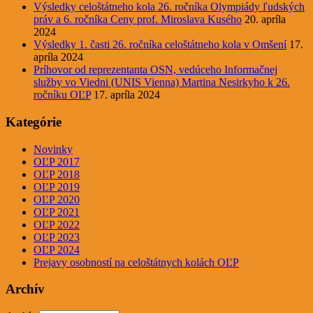
Výsledky celoštátneho kola 26. ročníka Olympiády ľudských
práv a 6. ročníka Ceny prof. Miroslava Kusého
20. apríla
2024
Výsledky 1. časti 26. ročníka celoštátneho kola v Omšení
17.
apríla 2024
Príhovor od reprezentanta OSN, vedúceho Informačnej
služby vo Viedni (UNIS Vienna) Martina Nesirkyho k 26.
ročníku OĽP
17. apríla 2024
Kategórie
Novinky
OĽP 2017
OĽP 2018
OĽP 2019
OĽP 2020
OĽP 2021
OĽP 2022
OĽP 2023
OĽP 2024
Prejavy osobností na celoštátnych kolách OĽP
Archív