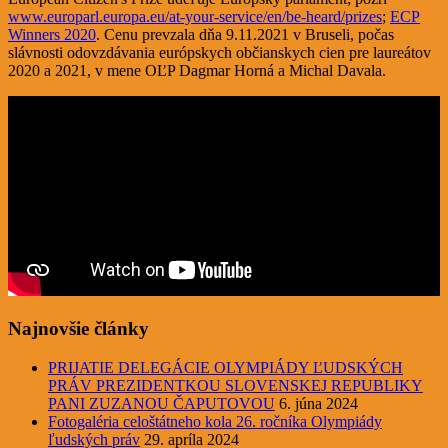
www.europarl.europa.eu/at-your-service/en/be-heard/prizes
;
ECP
Winners 2020
. Cenu prevzala dňa 9.11.2021 v Bruseli, počas
slávnosti odovzdávania európskych občianskych cien pre laureátov
2020 a 2021, v mene OĽP Dagmar Horná a Michal Davala.
Najnovšie články
PRIJATIE DELEGÁCIE OLYMPIÁDY ĽUDSKÝCH
PRÁV PREZIDENTKOU SLOVENSKEJ REPUBLIKY
PANI ZUZANOU ČAPUTOVOU
6. júna 2024
Fotogaléria celoštátneho kola 26. ročníka Olympiády
ľudských práv
29. apríla 2024