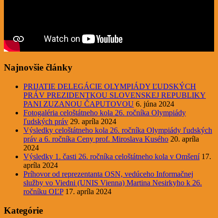
Najnovšie články
PRIJATIE DELEGÁCIE OLYMPIÁDY ĽUDSKÝCH
PRÁV PREZIDENTKOU SLOVENSKEJ REPUBLIKY
PANI ZUZANOU ČAPUTOVOU
6. júna 2024
Fotogaléria celoštátneho kola 26. ročníka Olympiády
ľudských práv
29. apríla 2024
Výsledky celoštátneho kola 26. ročníka Olympiády ľudských
práv a 6. ročníka Ceny prof. Miroslava Kusého
20. apríla
2024
Výsledky 1. časti 26. ročníka celoštátneho kola v Omšení
17.
apríla 2024
Príhovor od reprezentanta OSN, vedúceho Informačnej
služby vo Viedni (UNIS Vienna) Martina Nesirkyho k 26.
ročníku OĽP
17. apríla 2024
Kategórie