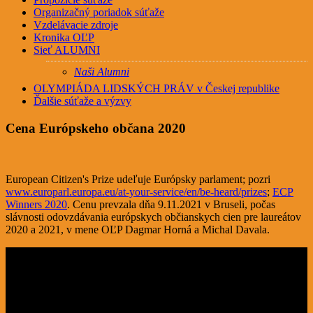
Organizačný poriadok súťaže
Vzdelávacie zdroje
Kronika OĽP
Sieť ALUMNI
Naši Alumni
OLYMPIÁDA LIDSKÝCH PRÁV v Českej republike
Ďalšie súťaže a výzvy
Cena Európskeho občana 2020
European Citizen's Prize udeľuje Európsky parlament; pozri
www.europarl.europa.eu/at-your-service/en/be-heard/prizes
;
ECP
Winners 2020
. Cenu prevzala dňa 9.11.2021 v Bruseli, počas
slávnosti odovzdávania európskych občianskych cien pre laureátov
2020 a 2021, v mene OĽP Dagmar Horná a Michal Davala.