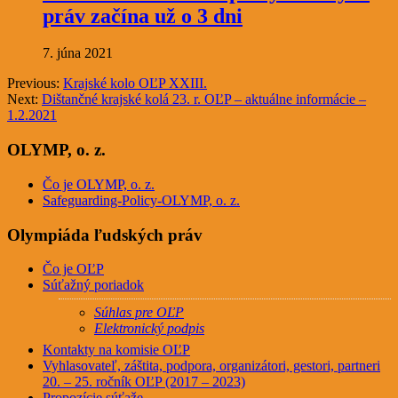
práv začína už o 3 dni
7. júna 2021
Previous:
Krajské kolo OĽP XXIII.
Next:
Dištančné krajské kolá 23. r. OĽP – aktuálne informácie –
1.2.2021
OLYMP, o. z.
Čo je OLYMP, o. z.
Safeguarding-Policy-OLYMP, o. z.
Olympiáda ľudských práv
Čo je OĽP
Súťažný poriadok
Súhlas pre OĽP
Elektronický podpis
Kontakty na komisie OĽP
Vyhlasovateľ, záštita, podpora, organizátori, gestori, partneri
20. – 25. ročník OĽP (2017 – 2023)
Propozície súťaže