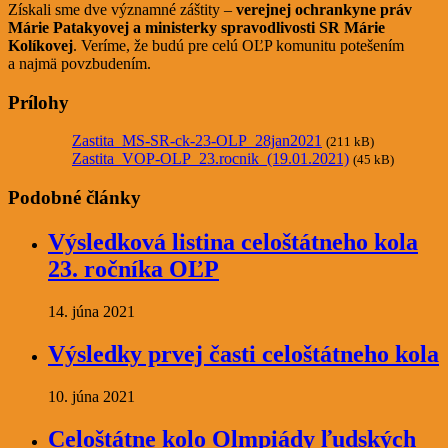
Získali sme dve významné záštity –
verejnej ochrankyne práv
Márie Patakyovej a ministerky spravodlivosti SR Márie
Kolíkovej
. Veríme, že budú pre celú OĽP komunitu potešením
a najmä povzbudením.
Prílohy
Zastita_MS-SR-ck-23-OLP_28jan2021
(211 kB)
Zastita_VOP-OLP_23.rocnik_(19.01.2021)
(45 kB)
Podobné články
Výsledková listina celoštátneho kola
23. ročníka OĽP
14. júna 2021
Výsledky prvej časti celoštátneho kola
10. júna 2021
Celoštátne kolo Olmpiády ľudských