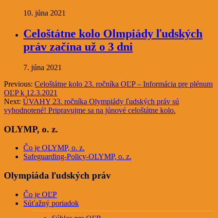
10. júna 2021
Celoštátne kolo Olmpiády ľudských
práv začína už o 3 dni
7. júna 2021
Previous:
Celoštátne kolo 23. ročníka OĽP – Informácia pre plénum
OĽP k 12.3.2021
Next:
ÚVAHY 23. ročníka Olympiády ľudských práv sú
vyhodnotené! Pripravujme sa na júnové celoštátne kolo.
OLYMP, o. z.
Čo je OLYMP, o. z.
Safeguarding-Policy-OLYMP, o. z.
Olympiáda ľudských práv
Čo je OĽP
Súťažný poriadok