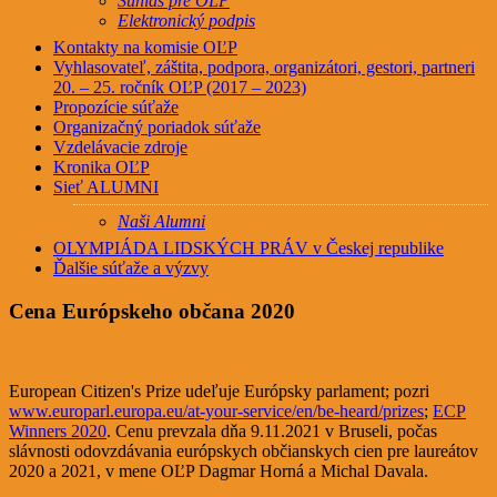
Súhlas pre OĽP
Elektronický podpis
Kontakty na komisie OĽP
Vyhlasovateľ, záštita, podpora, organizátori, gestori, partneri
20. – 25. ročník OĽP (2017 – 2023)
Propozície súťaže
Organizačný poriadok súťaže
Vzdelávacie zdroje
Kronika OĽP
Sieť ALUMNI
Naši Alumni
OLYMPIÁDA LIDSKÝCH PRÁV v Českej republike
Ďalšie súťaže a výzvy
Cena Európskeho občana 2020
European Citizen's Prize udeľuje Európsky parlament; pozri
www.europarl.europa.eu/at-your-service/en/be-heard/prizes
;
ECP
Winners 2020
. Cenu prevzala dňa 9.11.2021 v Bruseli, počas
slávnosti odovzdávania európskych občianskych cien pre laureátov
2020 a 2021, v mene OĽP Dagmar Horná a Michal Davala.