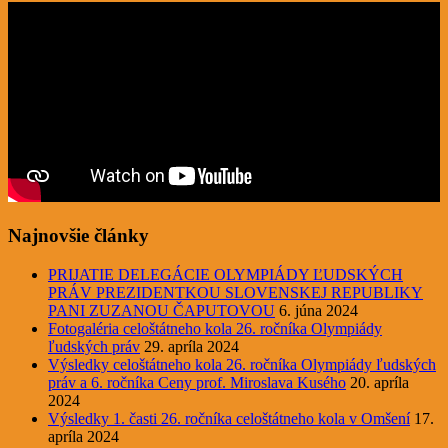
Najnovšie články
PRIJATIE DELEGÁCIE OLYMPIÁDY ĽUDSKÝCH
PRÁV PREZIDENTKOU SLOVENSKEJ REPUBLIKY
PANI ZUZANOU ČAPUTOVOU
6. júna 2024
Fotogaléria celoštátneho kola 26. ročníka Olympiády
ľudských práv
29. apríla 2024
Výsledky celoštátneho kola 26. ročníka Olympiády ľudských
práv a 6. ročníka Ceny prof. Miroslava Kusého
20. apríla
2024
Výsledky 1. časti 26. ročníka celoštátneho kola v Omšení
17.
apríla 2024