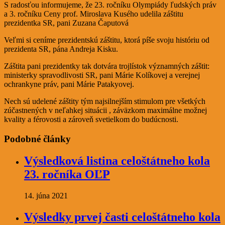
S radosťou informujeme, že 23. ročníku Olympiády ľudských práv
a 3. ročníku Ceny prof. Miroslava Kusého udelila záštitu
prezidentka SR, pani Zuzana Čaputová
Veľmi si ceníme prezidentskú záštitu, ktorá píše svoju históriu od
prezidenta SR, pána Andreja Kisku.
Záštita pani prezidentky tak dotvára trojlístok významných záštit:
ministerky spravodlivosti SR, pani Márie Kolíkovej a verejnej
ochrankyne práv, pani Márie Patakyovej.
Nech sú udelené záštity tým najsilnejším stimulom pre všetkých
zúčastnených v neľahkej situácii , záväzkom maximálne možnej
kvality a férovosti a zároveň svetielkom do budúcnosti.
Podobné články
Výsledková listina celoštátneho kola
23. ročníka OĽP
14. júna 2021
Výsledky prvej časti celoštátneho kola