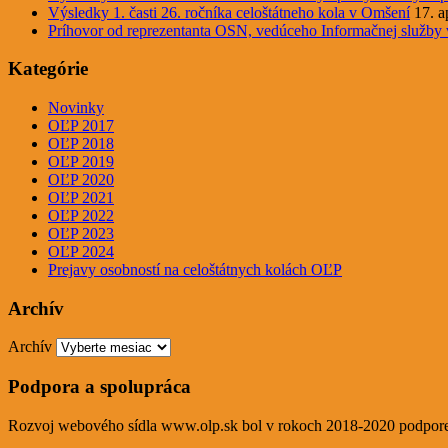
Výsledky 1. časti 26. ročníka celoštátneho kola v Omšení
17. a
Príhovor od reprezentanta OSN, vedúceho Informačnej služby
Kategórie
Novinky
OĽP 2017
OĽP 2018
OĽP 2019
OĽP 2020
OĽP 2021
OĽP 2022
OĽP 2023
OĽP 2024
Prejavy osobností na celoštátnych kolách OĽP
Archív
Archív
Podpora a spolupráca
Rozvoj webového sídla www.olp.sk bol v rokoch 2018-2020 podporen