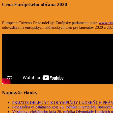
Cena Európskeho občana 2020
European Citizen's Prize udeľuje Európsky parlament; pozri
www.euro
odovzdávania európskych občianskych cien pre laureátov 2020 a 2
Najnovšie články
PRIJATIE DELEGÁCIE OLYMPIÁDY ĽUDSKÝCH PRÁ
Fotogaléria celoštátneho kola 26. ročníka Olympiády ľudských
Výsledky celoštátneho kola 26. ročníka Olympiády ľudských p