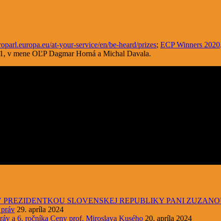
parl.europa.eu/at-your-service/en/be-heard/prizes
;
ECP Winners 2020
021, v mene OĽP Dagmar Horná a Michal Davala.
V PREZIDENTKOU SLOVENSKEJ REPUBLIKY PANI ZUZAN
 práv
29. apríla 2024
ráv a 6. ročníka Ceny prof. Miroslava Kusého
20. apríla 2024