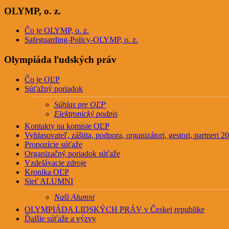
OLYMP, o. z.
Čo je OLYMP, o. z.
Safeguarding-Policy-OLYMP, o. z.
Olympiáda ľudských práv
Čo je OĽP
Súťažný poriadok
Súhlas pre OĽP
Elektronický podpis
Kontakty na komisie OĽP
Vyhlasovateľ, záštita, podpora, organizátori, gestori, partneri 
Propozície súťaže
Organizačný poriadok súťaže
Vzdelávacie zdroje
Kronika OĽP
Sieť ALUMNI
Naši Alumni
OLYMPIÁDA LIDSKÝCH PRÁV v Českej republike
Ďalšie súťaže a výzvy