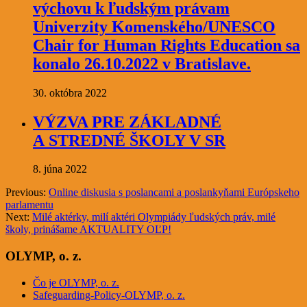
výchovu k ľudským právam
Univerzity Komenského/UNESCO
Chair for Human Rights Education sa
konalo 26.10.2022 v Bratislave.
30. októbra 2022
VÝZVA PRE ZÁKLADNÉ
A STREDNÉ ŠKOLY V SR
8. júna 2022
Previous:
Online diskusia s poslancami a poslankyňami Európskeho
parlamentu
Next:
Milé aktérky, milí aktéri Olympiády ľudských práv, milé
školy, prinášame AKTUALITY OĽP!
OLYMP, o. z.
Čo je OLYMP, o. z.
Safeguarding-Policy-OLYMP, o. z.