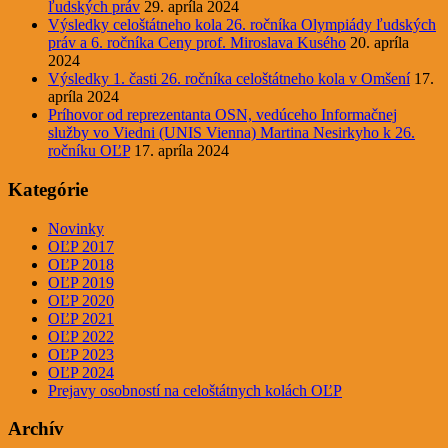
ľudských práv
29. apríla 2024
Výsledky celoštátneho kola 26. ročníka Olympiády ľudských
práv a 6. ročníka Ceny prof. Miroslava Kusého
20. apríla
2024
Výsledky 1. časti 26. ročníka celoštátneho kola v Omšení
17.
apríla 2024
Príhovor od reprezentanta OSN, vedúceho Informačnej
služby vo Viedni (UNIS Vienna) Martina Nesirkyho k 26.
ročníku OĽP
17. apríla 2024
Kategórie
Novinky
OĽP 2017
OĽP 2018
OĽP 2019
OĽP 2020
OĽP 2021
OĽP 2022
OĽP 2023
OĽP 2024
Prejavy osobností na celoštátnych kolách OĽP
Archív