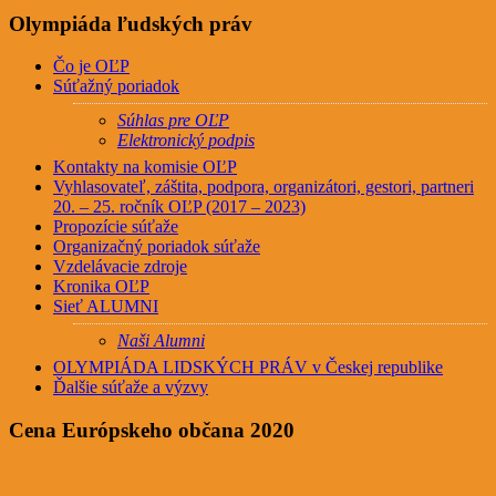
Olympiáda ľudských práv
Čo je OĽP
Súťažný poriadok
Súhlas pre OĽP
Elektronický podpis
Kontakty na komisie OĽP
Vyhlasovateľ, záštita, podpora, organizátori, gestori, partneri
20. – 25. ročník OĽP (2017 – 2023)
Propozície súťaže
Organizačný poriadok súťaže
Vzdelávacie zdroje
Kronika OĽP
Sieť ALUMNI
Naši Alumni
OLYMPIÁDA LIDSKÝCH PRÁV v Českej republike
Ďalšie súťaže a výzvy
Cena Európskeho občana 2020