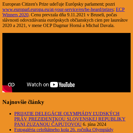
European Citizen's Prize udeľuje Európsky parlament; pozri
www.europarl.europa.eu/at-your-service/en/be-heard/prizes
;
ECP
Winners 2020
. Cenu prevzala dňa 9.11.2021 v Bruseli, počas
slávnosti odovzdávania európskych občianskych cien pre laureátov
2020 a 2021, v mene OĽP Dagmar Horná a Michal Davala.
Najnovšie články
PRIJATIE DELEGÁCIE OLYMPIÁDY ĽUDSKÝCH
PRÁV PREZIDENTKOU SLOVENSKEJ REPUBLIKY
PANI ZUZANOU ČAPUTOVOU
6. júna 2024
Fotogaléria celoštátneho kola 26. ročníka Olympiády