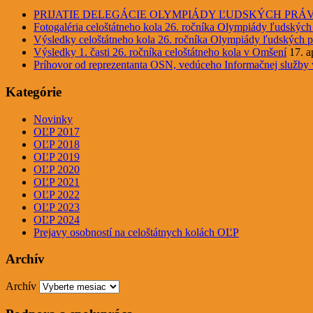
PRIJATIE DELEGÁCIE OLYMPIÁDY ĽUDSKÝCH PRÁ
Fotogaléria celoštátneho kola 26. ročníka Olympiády ľudských
Výsledky celoštátneho kola 26. ročníka Olympiády ľudských p
Výsledky 1. časti 26. ročníka celoštátneho kola v Omšení
17. a
Príhovor od reprezentanta OSN, vedúceho Informačnej služby
Kategórie
Novinky
OĽP 2017
OĽP 2018
OĽP 2019
OĽP 2020
OĽP 2021
OĽP 2022
OĽP 2023
OĽP 2024
Prejavy osobností na celoštátnych kolách OĽP
Archív
Archív