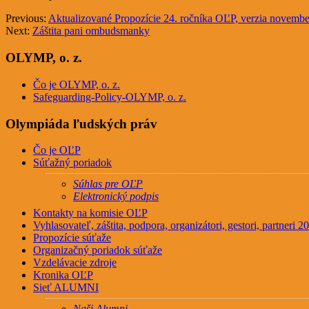
Previous:
Aktualizované Propozície 24. ročníka OĽP, verzia november
Next:
Záštita pani ombudsmanky
OLYMP, o. z.
Čo je OLYMP, o. z.
Safeguarding-Policy-OLYMP, o. z.
Olympiáda ľudských práv
Čo je OĽP
Súťažný poriadok
Súhlas pre OĽP
Elektronický podpis
Kontakty na komisie OĽP
Vyhlasovateľ, záštita, podpora, organizátori, gestori, partneri 
Propozície súťaže
Organizačný poriadok súťaže
Vzdelávacie zdroje
Kronika OĽP
Sieť ALUMNI
Naši Alumni