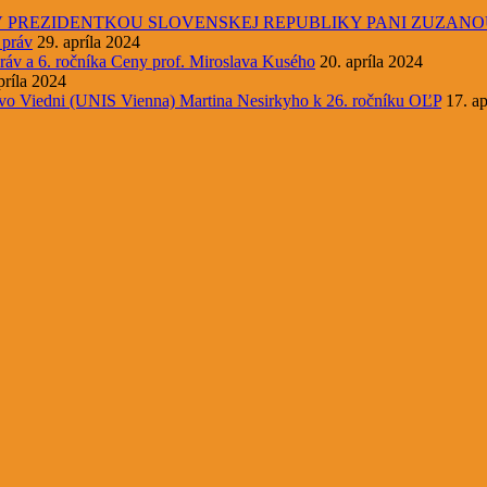
V PREZIDENTKOU SLOVENSKEJ REPUBLIKY PANI ZUZAN
 práv
29. apríla 2024
ráv a 6. ročníka Ceny prof. Miroslava Kusého
20. apríla 2024
príla 2024
 vo Viedni (UNIS Vienna) Martina Nesirkyho k 26. ročníku OĽP
17. ap