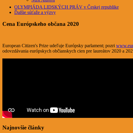
OLYMPIÁDA LIDSKÝCH PRÁV v Českej republike
Ďalšie súťaže a výzvy
Cena Európskeho občana 2020
European Citizen's Prize udeľuje Európsky parlament; pozri
www.euro
odovzdávania európskych občianskych cien pre laureátov 2020 a 2
Najnovšie články