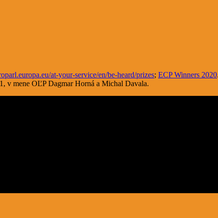
parl.europa.eu/at-your-service/en/be-heard/prizes
;
ECP Winners 2020
021, v mene OĽP Dagmar Horná a Michal Davala.