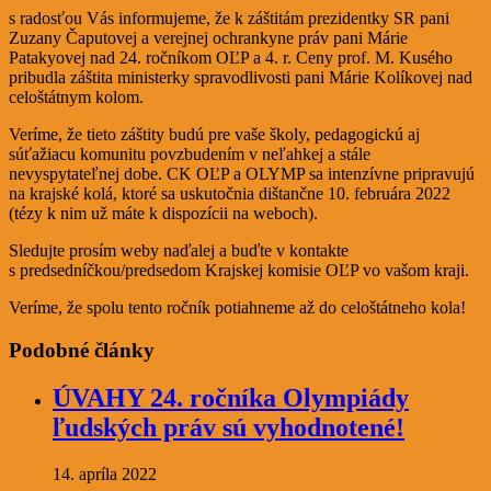
s radosťou Vás informujeme, že k záštitám prezidentky SR pani
Zuzany Čaputovej a verejnej ochrankyne práv pani Márie
Patakyovej nad 24. ročníkom OĽP a 4. r. Ceny prof. M. Kusého
pribudla záštita ministerky spravodlivosti pani Márie Kolíkovej nad
celoštátnym kolom.
Veríme, že tieto záštity budú pre vaše školy, pedagogickú aj
súťažiacu komunitu povzbudením v neľahkej a stále
nevyspytateľnej dobe. CK OĽP a OLYMP sa intenzívne pripravujú
na krajské kolá, ktoré sa uskutočnia dištančne 10. februára 2022
(tézy k nim už máte k dispozícii na weboch).
Sledujte prosím weby naďalej a buďte v kontakte
s predsedníčkou/predsedom Krajskej komisie OĽP vo vašom kraji.
Veríme, že spolu tento ročník potiahneme až do celoštátneho kola!
Podobné články
ÚVAHY 24. ročníka Olympiády
ľudských práv sú vyhodnotené!
14. apríla 2022