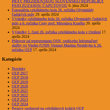
PRÁV PREZIDENTKOU SLOVENSKEJ REPUBLIKY
PANI ZUZANOU ČAPUTOVOU
6. júna 2024
Fotogaléria celoštátneho kola 26. ročníka Olympiády
ľudských práv
29. apríla 2024
Výsledky celoštátneho kola 26. ročníka Olympiády ľudských
práv a 6. ročníka Ceny prof. Miroslava Kusého
20. apríla
2024
Výsledky 1. časti 26. ročníka celoštátneho kola v Omšení
17.
apríla 2024
Príhovor od reprezentanta OSN, vedúceho Informačnej
služby vo Viedni (UNIS Vienna) Martina Nesirkyho k 26.
ročníku OĽP
17. apríla 2024
Kategórie
Novinky
OĽP 2017
OĽP 2018
OĽP 2019
OĽP 2020
OĽP 2021
OĽP 2022
OĽP 2023
OĽP 2024
Prejavy osobností na celoštátnych kolách OĽP