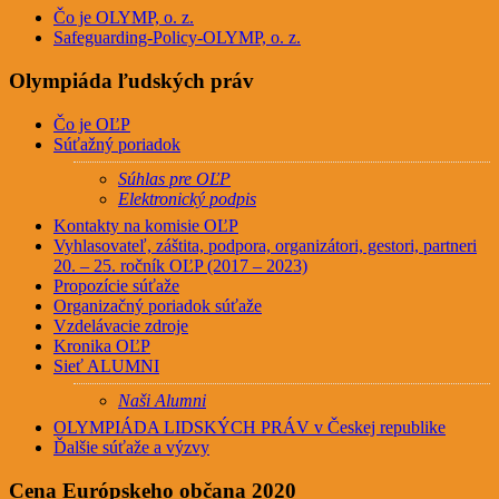
Čo je OLYMP, o. z.
Safeguarding-Policy-OLYMP, o. z.
Olympiáda ľudských práv
Čo je OĽP
Súťažný poriadok
Súhlas pre OĽP
Elektronický podpis
Kontakty na komisie OĽP
Vyhlasovateľ, záštita, podpora, organizátori, gestori, partneri
20. – 25. ročník OĽP (2017 – 2023)
Propozície súťaže
Organizačný poriadok súťaže
Vzdelávacie zdroje
Kronika OĽP
Sieť ALUMNI
Naši Alumni
OLYMPIÁDA LIDSKÝCH PRÁV v Českej republike
Ďalšie súťaže a výzvy
Cena Európskeho občana 2020