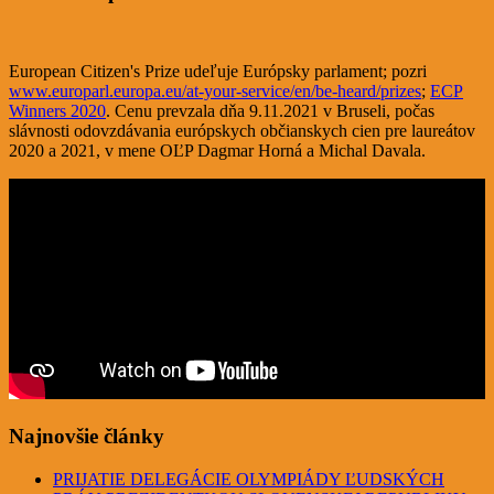
European Citizen's Prize udeľuje Európsky parlament; pozri
www.europarl.europa.eu/at-your-service/en/be-heard/prizes
;
ECP
Winners 2020
. Cenu prevzala dňa 9.11.2021 v Bruseli, počas
slávnosti odovzdávania európskych občianskych cien pre laureátov
2020 a 2021, v mene OĽP Dagmar Horná a Michal Davala.
Najnovšie články
PRIJATIE DELEGÁCIE OLYMPIÁDY ĽUDSKÝCH