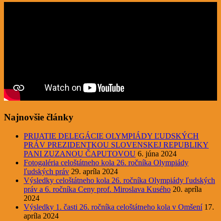
Najnovšie články
PRIJATIE DELEGÁCIE OLYMPIÁDY ĽUDSKÝCH
PRÁV PREZIDENTKOU SLOVENSKEJ REPUBLIKY
PANI ZUZANOU ČAPUTOVOU
6. júna 2024
Fotogaléria celoštátneho kola 26. ročníka Olympiády
ľudských práv
29. apríla 2024
Výsledky celoštátneho kola 26. ročníka Olympiády ľudských
práv a 6. ročníka Ceny prof. Miroslava Kusého
20. apríla
2024
Výsledky 1. časti 26. ročníka celoštátneho kola v Omšení
17.
apríla 2024