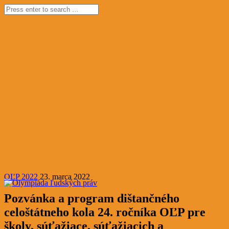
OĽP 2022
23. marca 2022
Pozvánka a program dištančného
celoštátneho kola 24. ročníka OĽP pre
školy, súťažiace, súťažiacich a