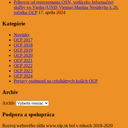
Príhovor od reprezentanta OSN, vedúceho Informačnej
služby vo Viedni (UNIS Vienna) Martina Nesirkyho k 26.
ročníku OĽP
17. apríla 2024
Kategórie
Novinky
OĽP 2017
OĽP 2018
OĽP 2019
OĽP 2020
OĽP 2021
OĽP 2022
OĽP 2023
OĽP 2024
Prejavy osobností na celoštátnych kolách OĽP
Archív
Archív
Podpora a spolupráca
Rozvoj webového sídla www.olp.sk bol v rokoch 2018-2020