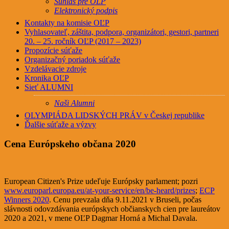
Súhlas pre OĽP
Elektronický podpis
Kontakty na komisie OĽP
Vyhlasovateľ, záštita, podpora, organizátori, gestori, partneri
20. – 25. ročník OĽP (2017 – 2023)
Propozície súťaže
Organizačný poriadok súťaže
Vzdelávacie zdroje
Kronika OĽP
Sieť ALUMNI
Naši Alumni
OLYMPIÁDA LIDSKÝCH PRÁV v Českej republike
Ďalšie súťaže a výzvy
Cena Európskeho občana 2020
European Citizen's Prize udeľuje Európsky parlament; pozri
www.europarl.europa.eu/at-your-service/en/be-heard/prizes
;
ECP
Winners 2020
. Cenu prevzala dňa 9.11.2021 v Bruseli, počas
slávnosti odovzdávania európskych občianskych cien pre laureátov
2020 a 2021, v mene OĽP Dagmar Horná a Michal Davala.