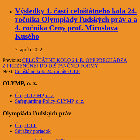
Výsledky 1. časti celoštátneho kola 24.
ročníka Olympiády ľudských práv a a
4. ročníka Ceny prof. Miroslava
Kusého
7. apríla 2022
Previous:
CELOŠTÁTNE KOLO 24. R. OĽP PRECHÁDZA
Z PREZENČNEJ DO DIŠTANČNEJ FORMY
Next:
Celoštátne kolo 24. ročníka OĽP
OLYMP, o. z.
Čo je OLYMP, o. z.
Safeguarding-Policy-OLYMP, o. z.
Olympiáda ľudských práv
Čo je OĽP
Súťažný poriadok