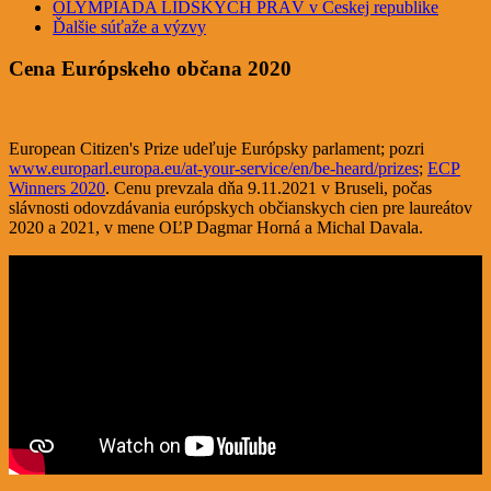
OLYMPIÁDA LIDSKÝCH PRÁV v Českej republike
Ďalšie súťaže a výzvy
Cena Európskeho občana 2020
European Citizen's Prize udeľuje Európsky parlament; pozri
www.europarl.europa.eu/at-your-service/en/be-heard/prizes
;
ECP
Winners 2020
. Cenu prevzala dňa 9.11.2021 v Bruseli, počas
slávnosti odovzdávania európskych občianskych cien pre laureátov
2020 a 2021, v mene OĽP Dagmar Horná a Michal Davala.