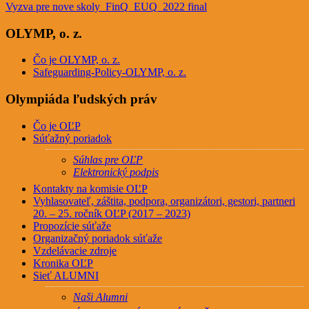
Vyzva pre nove skoly_FinQ_EUQ_2022 final
OLYMP, o. z.
Čo je OLYMP, o. z.
Safeguarding-Policy-OLYMP, o. z.
Olympiáda ľudských práv
Čo je OĽP
Súťažný poriadok
Súhlas pre OĽP
Elektronický podpis
Kontakty na komisie OĽP
Vyhlasovateľ, záštita, podpora, organizátori, gestori, partneri
20. – 25. ročník OĽP (2017 – 2023)
Propozície súťaže
Organizačný poriadok súťaže
Vzdelávacie zdroje
Kronika OĽP
Sieť ALUMNI
Naši Alumni