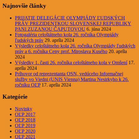
Najnovšie články
PRIJATIE DELEGÁCIE OLYMPIÁDY ĽUDSKÝCH
PRÁV PREZIDENTKOU SLOVENSKEJ REPUBLIKY
PANI ZUZANOU ČAPUTOVOU
6. júna 2024
Fotogaléria celoštátneho kola 26. ročníka Olympiády
ľudských práv
29. apríla 2024
Výsledky celoštátneho kola 26. ročníka Olympiády ľudských
práv a 6. ročníka Ceny prof. Miroslava Kusého
20. apríla
2024
Výsledky 1. časti 26. ročníka celoštátneho kola v Omšení
17.
apríla 2024
Príhovor od reprezentanta OSN, vedúceho Informačnej
služby vo Viedni (UNIS Vienna) Martina Nesirkyho k 26.
ročníku OĽP
17. apríla 2024
Kategórie
Novinky
OĽP 2017
OĽP 2018
OĽP 2019
OĽP 2020
OĽP 2021