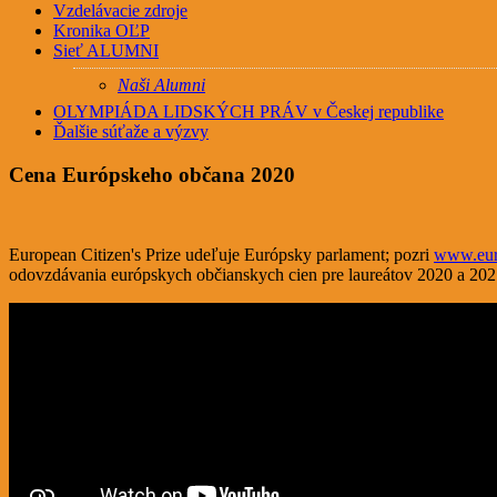
Vzdelávacie zdroje
Kronika OĽP
Sieť ALUMNI
Naši Alumni
OLYMPIÁDA LIDSKÝCH PRÁV v Českej republike
Ďalšie súťaže a výzvy
Cena Európskeho občana 2020
European Citizen's Prize udeľuje Európsky parlament; pozri
www.euro
odovzdávania európskych občianskych cien pre laureátov 2020 a 2