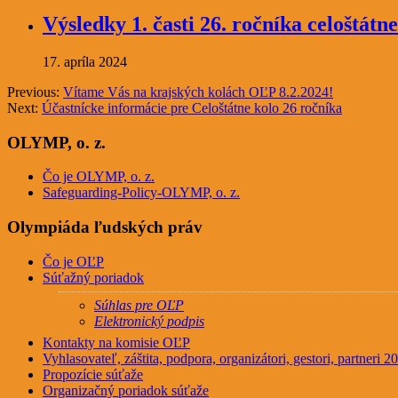
Výsledky 1. časti 26. ročníka celoštát
17. apríla 2024
Previous:
Vítame Vás na krajských kolách OĽP 8.2.2024!
Next:
Účastnícke informácie pre Celoštátne kolo 26 ročníka
OLYMP, o. z.
Čo je OLYMP, o. z.
Safeguarding-Policy-OLYMP, o. z.
Olympiáda ľudských práv
Čo je OĽP
Súťažný poriadok
Súhlas pre OĽP
Elektronický podpis
Kontakty na komisie OĽP
Vyhlasovateľ, záštita, podpora, organizátori, gestori, partneri 
Propozície súťaže
Organizačný poriadok súťaže