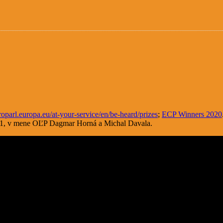
parl.europa.eu/at-your-service/en/be-heard/prizes
;
ECP Winners 2020
021, v mene OĽP Dagmar Horná a Michal Davala.