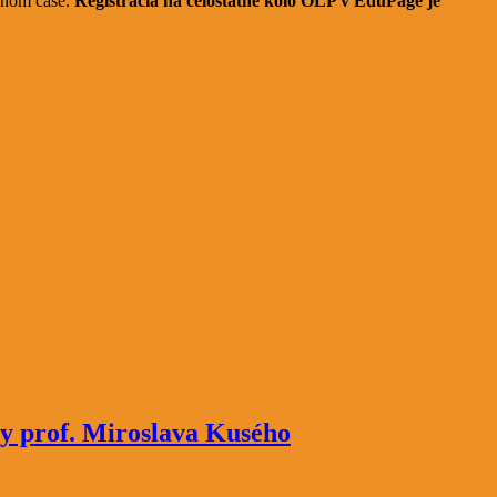
venom čase.
Registrácia na celoštátne kolo OĽP v EduPage je
ny prof. Miroslava Kusého