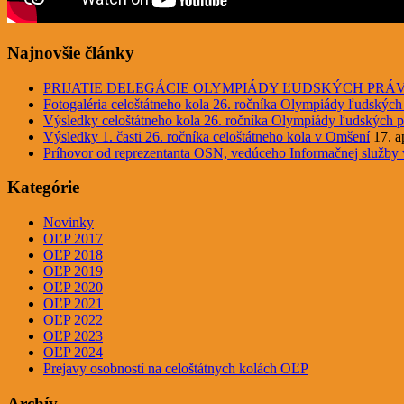
Najnovšie články
PRIJATIE DELEGÁCIE OLYMPIÁDY ĽUDSKÝCH PRÁ
Fotogaléria celoštátneho kola 26. ročníka Olympiády ľudských
Výsledky celoštátneho kola 26. ročníka Olympiády ľudských p
Výsledky 1. časti 26. ročníka celoštátneho kola v Omšení
17. a
Príhovor od reprezentanta OSN, vedúceho Informačnej služby
Kategórie
Novinky
OĽP 2017
OĽP 2018
OĽP 2019
OĽP 2020
OĽP 2021
OĽP 2022
OĽP 2023
OĽP 2024
Prejavy osobností na celoštátnych kolách OĽP
Archív