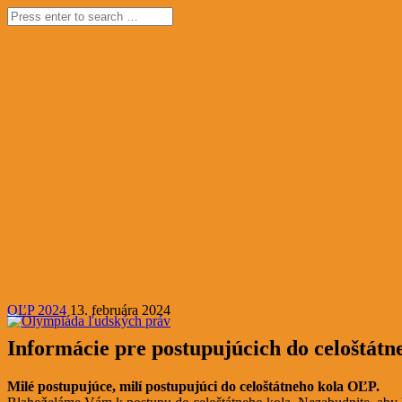
OĽP 2024
13. februára 2024
Informácie pre postupujúcich do celoštát
Milé postupujúce, milí postupujúci do celoštátneho kola OĽP.