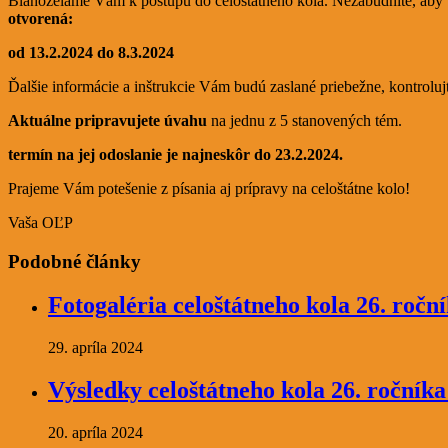
Blahoželáme Vám k postupu do celoštátneho kola. Nezabudnite, aby Vá
otvorená:
od 13.2.2024 do 8.3.2024
Ďalšie informácie a inštrukcie Vám budú zaslané priebežne, kontrolujt
Aktuálne pripravujete úvahu
na jednu z 5 stanovených tém.
termín na jej odoslanie je najneskôr do 23.2.2024.
Prajeme Vám potešenie z písania aj prípravy na celoštátne kolo!
Vaša OĽP
Podobné články
Fotogaléria celoštátneho kola 26. roč
29. apríla 2024
Výsledky celoštátneho kola 26. ročník
20. apríla 2024