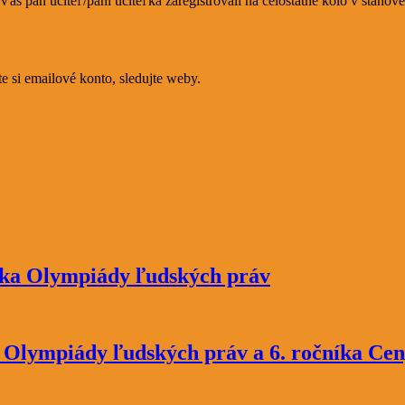
s pán učiteľ/pani učiteľka zaregistrovali na celoštátne kolo v stano
e si emailové konto, sledujte weby.
níka Olympiády ľudských práv
a Olympiády ľudských práv a 6. ročníka Ce