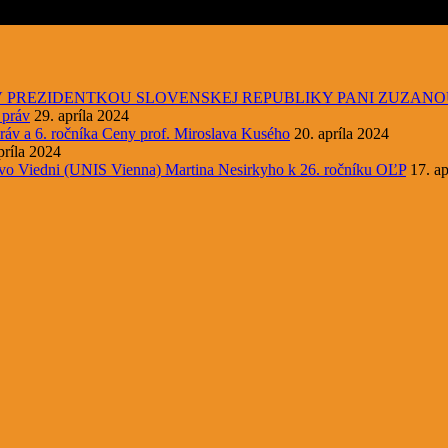
V PREZIDENTKOU SLOVENSKEJ REPUBLIKY PANI ZUZAN
 práv
29. apríla 2024
ráv a 6. ročníka Ceny prof. Miroslava Kusého
20. apríla 2024
príla 2024
 vo Viedni (UNIS Vienna) Martina Nesirkyho k 26. ročníku OĽP
17. ap