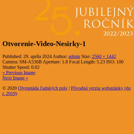
Otvorenie-Video-Nesirky-1
Published:
29. apríla 2024
Author:
admin
Size:
2560 × 1442
Camera:
SM-A536B
Aperture:
1.8
Focal Length:
5.23
ISO:
100
Shutter Speed:
0.02
« Previous Image
Next Image »
© 2020
Olympiáda ľudských práv
|
Pôvodná verzia webstránky (do
r. 2019)