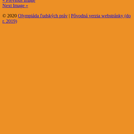
« Previous Image
Next Image »
© 2020
Olympiáda ľudských práv
|
Pôvodná verzia webstránky (do
r. 2019)