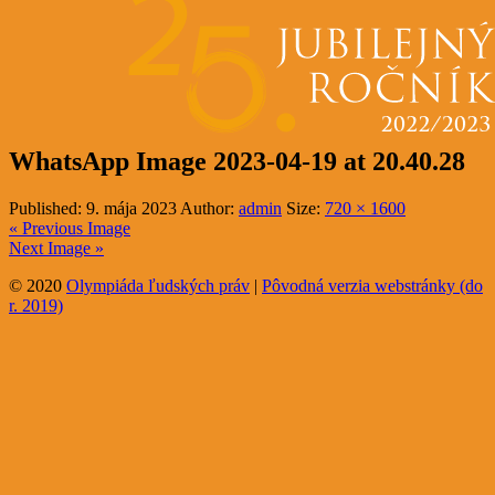
WhatsApp Image 2023-04-19 at 20.40.28
Published:
9. mája 2023
Author:
admin
Size:
720 × 1600
« Previous Image
Next Image »
© 2020
Olympiáda ľudských práv
|
Pôvodná verzia webstránky (do
r. 2019)