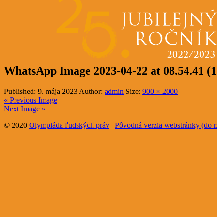
WhatsApp Image 2023-04-22 at 08.54.41 (1
Published:
9. mája 2023
Author:
admin
Size:
900 × 2000
« Previous Image
Next Image »
© 2020
Olympiáda ľudských práv
|
Pôvodná verzia webstránky (do r