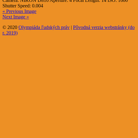
Camera:
NIKON D810
Aperture:
4
Focal Length:
14
ISO:
1600
Shutter Speed:
0.004
« Previous Image
Next Image »
© 2020
Olympiáda ľudských práv
|
Pôvodná verzia webstránky (do
r. 2019)