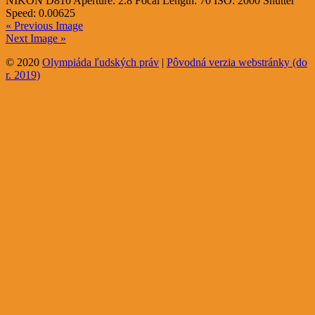
NIKON D810
Aperture:
2.8
Focal Length:
70
ISO:
2000
Shutter
Speed:
0.00625
« Previous Image
Next Image »
© 2020
Olympiáda ľudských práv
|
Pôvodná verzia webstránky (do
r. 2019)