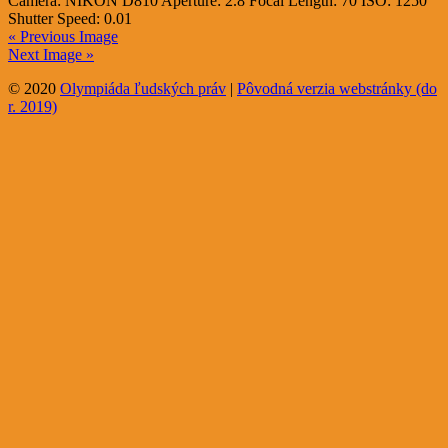
Camera:
NIKON D810
Aperture:
2.8
Focal Length:
70
ISO:
1250
Shutter Speed:
0.01
« Previous Image
Next Image »
© 2020
Olympiáda ľudských práv
|
Pôvodná verzia webstránky (do
r. 2019)