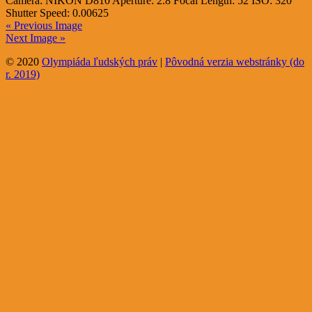
Camera:
NIKON D810
Aperture:
2.8
Focal Length:
52
ISO:
320
Shutter Speed:
0.00625
« Previous Image
Next Image »
© 2020
Olympiáda ľudských práv
|
Pôvodná verzia webstránky (do
r. 2019)