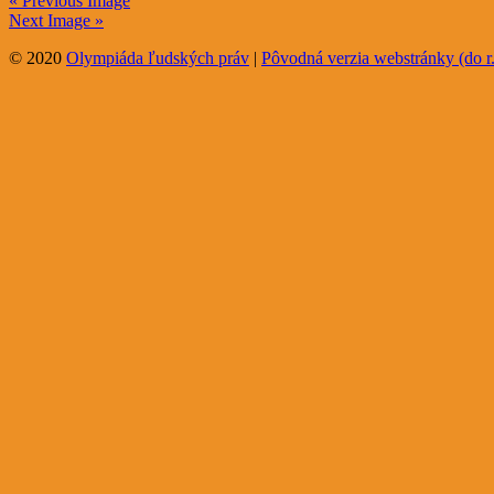
« Previous Image
Next Image »
© 2020
Olympiáda ľudských práv
|
Pôvodná verzia webstránky (do r