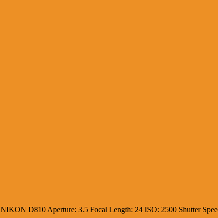
:
NIKON D810
Aperture:
3.5
Focal Length:
24
ISO:
2500
Shutter Spe