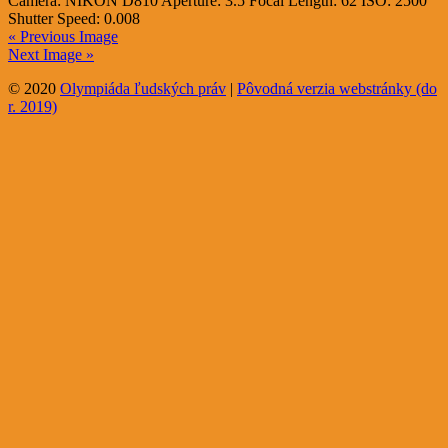
Camera:
NIKON D810
Aperture:
3.5
Focal Length:
62
ISO:
2500
Shutter Speed:
0.008
« Previous Image
Next Image »
© 2020
Olympiáda ľudských práv
|
Pôvodná verzia webstránky (do
r. 2019)