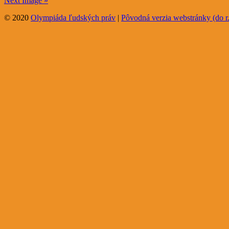
Next Image »
© 2020
Olympiáda ľudských práv
|
Pôvodná verzia webstránky (do r