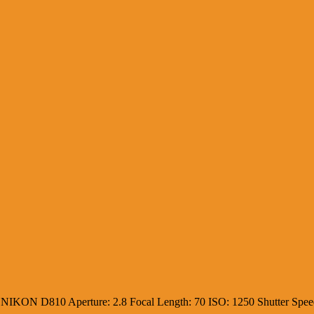
:
NIKON D810
Aperture:
2.8
Focal Length:
70
ISO:
1250
Shutter Spe