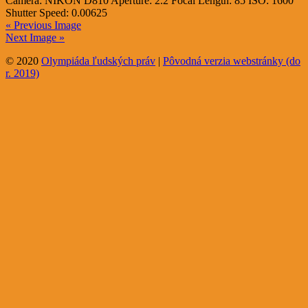
Camera:
NIKON D810
Aperture:
2.2
Focal Length:
85
ISO:
1600
Shutter Speed:
0.00625
« Previous Image
Next Image »
© 2020
Olympiáda ľudských práv
|
Pôvodná verzia webstránky (do
r. 2019)