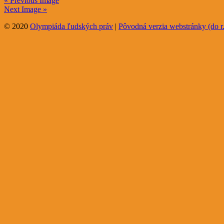
« Previous Image
Next Image »
© 2020
Olympiáda ľudských práv
|
Pôvodná verzia webstránky (do r