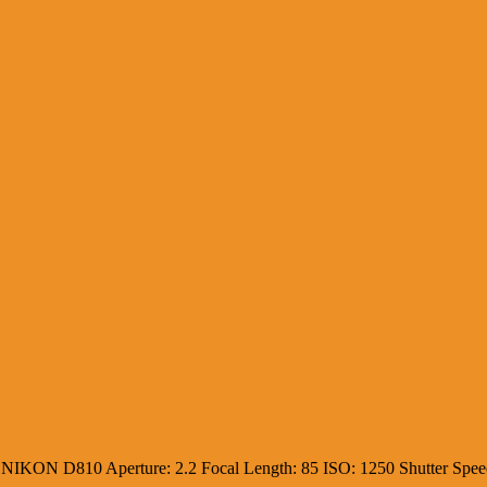
:
NIKON D810
Aperture:
2.2
Focal Length:
85
ISO:
1250
Shutter Spe