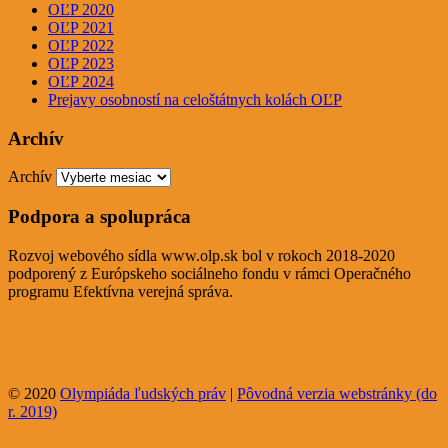
OĽP 2020
OĽP 2021
OĽP 2022
OĽP 2023
OĽP 2024
Prejavy osobností na celoštátnych kolách OĽP
Archív
Archív
Podpora a spolupráca
Rozvoj webového sídla www.olp.sk bol v rokoch 2018-2020
podporený z Európskeho sociálneho fondu v rámci Operačného
programu Efektívna verejná správa.
© 2020
Olympiáda ľudských práv
|
Pôvodná verzia webstránky (do
r. 2019)