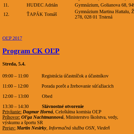
11.
HUDEC Adrián
Gymnázium, Golianova 68, 949
Gymnázium Martina Hattalu, Ž
12.
ŤAPÁK Tomáš
278, 028 01 Trstená
OĽP 2017
Program CK OĽP
Streda, 5.4.
09:00 – 11:00 Registrácia účastníčok a účastníkov
11:00 – 12:00 Porada porôt a žrebovanie súťažiacich
12:00 – 13:00 Obed
13:30 – 14:30
Slávnostné otvorenie
Privítanie:
Dagmar Horná
, Celoštátna komisia OĽP
Príhovor:
Oľga Nachtmannová
, Ministerstvo školstva, vedy,
výskumu a športu SR
Prejav:
Martin Nesirky
, Informačná služba OSN, Viedeň