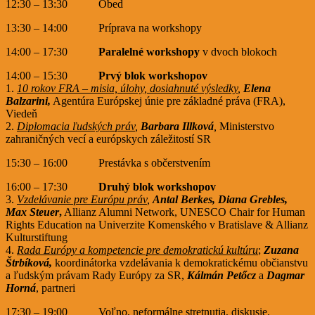
12:30 – 13:30 Obed
13:30 – 14:00 Príprava na workshopy
14:00 – 17:30
Paralelné workshopy
v dvoch blokoch
14:00 – 15:30
Prvý blok workshopov
1.
10 rokov FRA – misia, úlohy, dosiahnuté výsledky
,
Elena
Balzarini,
Agentúra Európskej únie pre základné práva (FRA),
Viedeň
2.
Diplomacia ľudských práv
,
Barbara Illková
,
Ministerstvo
zahraničných vecí a európskych záležitostí SR
15:30 – 16:00 Prestávka s občerstvením
16:00 – 17:30
Druhý blok workshopov
3.
Vzdelávanie pre Európu práv
,
Antal Berkes, Diana Grebles,
Max Steuer
,
Allianz Alumni Network, UNESCO Chair for Human
Rights Education na Univerzite Komenského v Bratislave & Allianz
Kulturstiftung
4.
Rada Európy a kompetencie pre demokratickú kultúru
;
Zuzana
Štrbíková,
koordinátorka vzdelávania k demokratickému občianstvu
a ľudským právam Rady Európy za SR,
Kálmán Petőcz
a
Dagmar
Horná
, partneri
17:30 – 19:00 Voľno, neformálne stretnutia, diskusie.