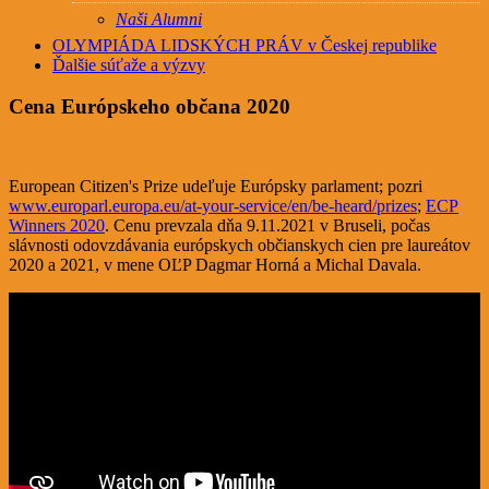
Naši Alumni
OLYMPIÁDA LIDSKÝCH PRÁV v Českej republike
Ďalšie súťaže a výzvy
Cena Európskeho občana 2020
European Citizen's Prize udeľuje Európsky parlament; pozri
www.europarl.europa.eu/at-your-service/en/be-heard/prizes
;
ECP
Winners 2020
. Cenu prevzala dňa 9.11.2021 v Bruseli, počas
slávnosti odovzdávania európskych občianskych cien pre laureátov
2020 a 2021, v mene OĽP Dagmar Horná a Michal Davala.