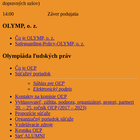
dopravných uzlov)
14:00 Záver podujatia
OLYMP, o. z.
Čo je OLYMP, o. z.
Safeguarding-Policy-OLYMP, o. z.
Olympiáda ľudských práv
Čo je OĽP
Súťažný poriadok
Súhlas pre OĽP
Elektronický podpis
Kontakty na komisie OĽP
Vyhlasovateľ, záštita, podpora, organizátori, gestori, partneri
20. – 25. ročník OĽP (2017 – 2023)
Propozície súťaže
Organizačný poriadok súťaže
Vzdelávacie zdroje
Kronika OĽP
Sieť ALUMNI