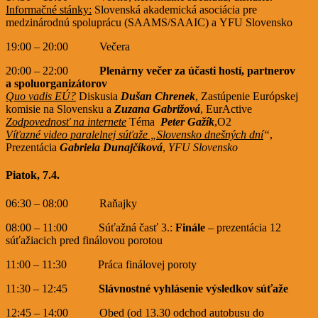
Informačné stánky:
Slovenská akademická asociácia pre
medzinárodnú spoluprácu (SAAMS/SAAIC) a YFU Slovensko
19:00 – 20:00 Večera
20:00 – 22:00
Plenárny večer za účasti hostí, partnerov
a spoluorganizátorov
Quo vadis EÚ?
Diskusia
Dušan Chrenek
, Zastúpenie Európskej
komisie na Slovensku a
Zuzana Gabrižová
, EurActive
Zodpovednosť na internete
Téma
Peter Gažík
,O2
Víťazné video paralelnej súťaže „Slovensko dnešných dní
“
,
Prezentácia
Gabriela Dunajčíková
,
YFU Slovensko
Piatok, 7.4.
06:30 – 08:00 Raňajky
08:00 – 11:00 Súťažná časť 3.:
Finále
– prezentácia 12
súťažiacich pred finálovou porotou
11:00 – 11:30 Práca finálovej poroty
11:30 – 12:45
Slávnostné vyhlásenie výsledkov súťaže
12:45 – 14:00 Obed (od 13.30 odchod autobusu do