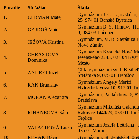
Poradie
Súťažiaci
Škola
Gymnázium J. G. Tajovského,
1.
ČERMAN Matej
25, 974 01 Banská Bystrica
Gymnázium B. S. Timravy, Hal
2.
GAJDOŠ Matej
9, 984 03 Lučenec
Gymnázium, M. R. Štefánika 1
3.
JEŽOVÁ Kristína
Nové Zámky
Gymnázium Kysucké Nové Me
CHRASTOVÁ
4.
Jesenského 2243, 024 04 Kys
Dominika
Mesto
Cirk. gymnázium sv. J. Krstite
5.
ANDREJ Jozef
Štefánika 9, 075 01 Trebišov
Gymnázium Angely Merici,
6.
RAK Branislav
Hviezdoslavova 10, 917 01 Tr
Gymnázium, Pankúchova 6, 8
7.
MORAN Alexandra
Bratislava
Gymnázium Mikuláša Galandu
8.
RIHANEOVÁ Sára
Rakovce 1440/29, 039 01 Turč
Teplice
Gymnázium Jozefa Lettricha , J.
9.
VALACHOVÁ Lucia
036 01 Martin
10.
REVÁK Dávid
Gymnázium, Študentská 4, 069