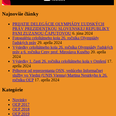
Najnovšie články
PRIJATIE DELEGÁCIE OLYMPIÁDY ĽUDSKÝCH
PRÁV PREZIDENTKOU SLOVENSKEJ REPUBLIKY
PANI ZUZANOU ČAPUTOVOU
6. júna 2024
Fotogaléria celoštátneho kola 26. ročníka Olympiády
ľudských práv
29. apríla 2024
Výsledky celoštátneho kola 26. ročníka Olympiády ľudských
práv a 6. ročníka Ceny prof. Miroslava Kusého
20. apríla
2024
Výsledky 1. časti 26. ročníka celoštátneho kola v Omšení
17.
apríla 2024
Príhovor od reprezentanta OSN, vedúceho Informačnej
služby vo Viedni (UNIS Vienna) Martina Nesirkyho k 26.
ročníku OĽP
17. apríla 2024
Kategórie
Novinky
OĽP 2017
OĽP 2018
OĽP 2019