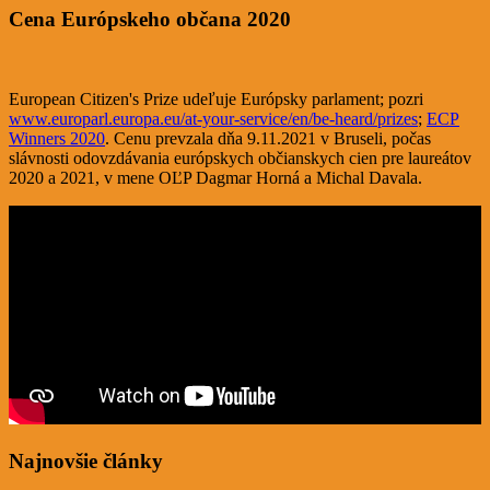
Cena Európskeho občana 2020
European Citizen's Prize udeľuje Európsky parlament; pozri
www.europarl.europa.eu/at-your-service/en/be-heard/prizes
;
ECP
Winners 2020
. Cenu prevzala dňa 9.11.2021 v Bruseli, počas
slávnosti odovzdávania európskych občianskych cien pre laureátov
2020 a 2021, v mene OĽP Dagmar Horná a Michal Davala.
Najnovšie články