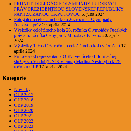
PRIJATIE DELEGÁCIE OLYMPIÁDY ĽUDSKÝCH
PRÁV PREZIDENTKOU SLOVENSKEJ REPUBLIKY
PANI ZUZANOU ČAPUTOVOU
6. júna 2024
Fotogaléria celoštátneho kola 26. ročníka Olympiády
ľudských práv
29. apríla 2024
Výsledky celoštátneho kola 26. ročníka Olympiády ľudských
práv a 6. ročníka Ceny prof. Miroslava Kusého
20. apríla
2024
Výsledky 1. časti 26. ročníka celoštátneho kola v Omšení
17.
apríla 2024
Príhovor od reprezentanta OSN, vedúceho Informačnej
služby vo Viedni (UNIS Vienna) Martina Nesirkyho k 26.
ročníku OĽP
17. apríla 2024
Kategórie
Novinky
OĽP 2017
OĽP 2018
OĽP 2019
OĽP 2020
OĽP 2021
OĽP 2022
OĽP 2023