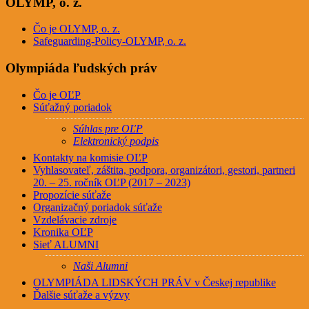
OLYMP, o. z.
Čo je OLYMP, o. z.
Safeguarding-Policy-OLYMP, o. z.
Olympiáda ľudských práv
Čo je OĽP
Súťažný poriadok
Súhlas pre OĽP
Elektronický podpis
Kontakty na komisie OĽP
Vyhlasovateľ, záštita, podpora, organizátori, gestori, partneri
20. – 25. ročník OĽP (2017 – 2023)
Propozície súťaže
Organizačný poriadok súťaže
Vzdelávacie zdroje
Kronika OĽP
Sieť ALUMNI
Naši Alumni
OLYMPIÁDA LIDSKÝCH PRÁV v Českej republike
Ďalšie súťaže a výzvy