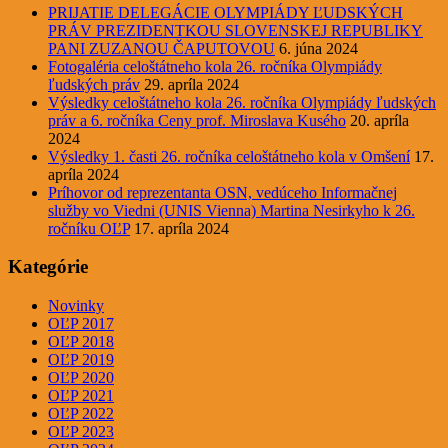
PRIJATIE DELEGÁCIE OLYMPIÁDY ĽUDSKÝCH
PRÁV PREZIDENTKOU SLOVENSKEJ REPUBLIKY
PANI ZUZANOU ČAPUTOVOU
6. júna 2024
Fotogaléria celoštátneho kola 26. ročníka Olympiády
ľudských práv
29. apríla 2024
Výsledky celoštátneho kola 26. ročníka Olympiády ľudských
práv a 6. ročníka Ceny prof. Miroslava Kusého
20. apríla
2024
Výsledky 1. časti 26. ročníka celoštátneho kola v Omšení
17.
apríla 2024
Príhovor od reprezentanta OSN, vedúceho Informačnej
služby vo Viedni (UNIS Vienna) Martina Nesirkyho k 26.
ročníku OĽP
17. apríla 2024
Kategórie
Novinky
OĽP 2017
OĽP 2018
OĽP 2019
OĽP 2020
OĽP 2021
OĽP 2022
OĽP 2023