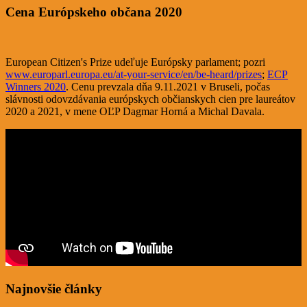
Cena Európskeho občana 2020
European Citizen's Prize udeľuje Európsky parlament; pozri
www.europarl.europa.eu/at-your-service/en/be-heard/prizes
;
ECP
Winners 2020
. Cenu prevzala dňa 9.11.2021 v Bruseli, počas
slávnosti odovzdávania európskych občianskych cien pre laureátov
2020 a 2021, v mene OĽP Dagmar Horná a Michal Davala.
Najnovšie články