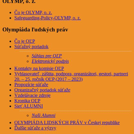
OLYMP, o. z.
Čo je OLYMP, o. z.
Safeguarding-Policy-OLYMP, o. z.
Olympiáda ľudských práv
Čo je OĽP
Súťažný poriadok
Súhlas pre OĽP
Elektronický podpis
Kontakty na komisie OĽP
Vyhlasovateľ, záštita, podpora, organizátori, gestori, partneri
20. – 25. ročník OĽP (2017 – 2023)
Propozície súťaže
Organizačný poriadok súťaže
Vzdelávacie zdroje
Kronika OĽP
Sieť ALUMNI
Naši Alumni
OLYMPIÁDA LIDSKÝCH PRÁV v Českej republike
Ďalšie súťaže a výzvy