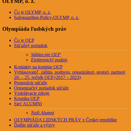
OLYMP, o. z.
Čo je OLYMP, o. z.
Safeguarding-Policy-OLYMP, o. z.
Olympiáda ľudských práv
Čo je OĽP
Súťažný poriadok
Súhlas pre OĽP
Elektronický podpis
Kontakty na komisie OĽP
Vyhlasovateľ, záštita, podpora, organizátori, gestori, partneri
20. – 25. ročník OĽP (2017 – 2023)
Propozície súťaže
Organizačný poriadok súťaže
Vzdelávacie zdroje
Kronika OĽP
Sieť ALUMNI
Naši Alumni
OLYMPIÁDA LIDSKÝCH PRÁV v Českej republike
Ďalšie súťaže a výzvy