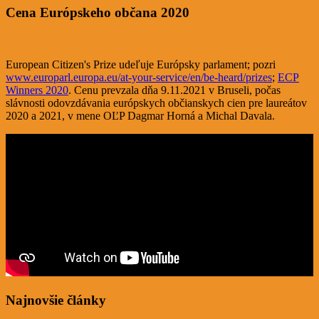
Cena Európskeho občana 2020
European Citizen's Prize udeľuje Európsky parlament; pozri
www.europarl.europa.eu/at-your-service/en/be-heard/prizes
;
ECP
Winners 2020
. Cenu prevzala dňa 9.11.2021 v Bruseli, počas
slávnosti odovzdávania európskych občianskych cien pre laureátov
2020 a 2021, v mene OĽP Dagmar Horná a Michal Davala.
Najnovšie články