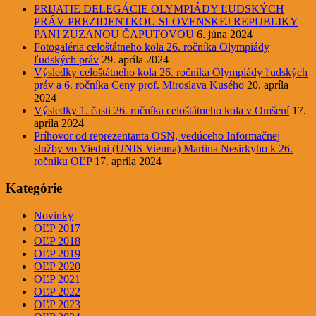
PRIJATIE DELEGÁCIE OLYMPIÁDY ĽUDSKÝCH
PRÁV PREZIDENTKOU SLOVENSKEJ REPUBLIKY
PANI ZUZANOU ČAPUTOVOU
6. júna 2024
Fotogaléria celoštátneho kola 26. ročníka Olympiády
ľudských práv
29. apríla 2024
Výsledky celoštátneho kola 26. ročníka Olympiády ľudských
práv a 6. ročníka Ceny prof. Miroslava Kusého
20. apríla
2024
Výsledky 1. časti 26. ročníka celoštátneho kola v Omšení
17.
apríla 2024
Príhovor od reprezentanta OSN, vedúceho Informačnej
služby vo Viedni (UNIS Vienna) Martina Nesirkyho k 26.
ročníku OĽP
17. apríla 2024
Kategórie
Novinky
OĽP 2017
OĽP 2018
OĽP 2019
OĽP 2020
OĽP 2021
OĽP 2022
OĽP 2023