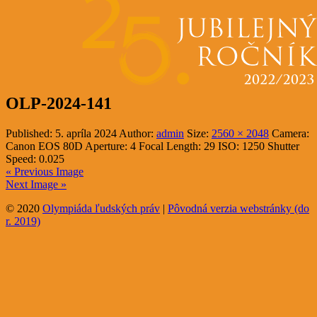
OLP-2024-141
Published:
5. apríla 2024
Author:
admin
Size:
2560 × 2048
Camera:
Canon EOS 80D
Aperture:
4
Focal Length:
29
ISO:
1250
Shutter
Speed:
0.025
« Previous Image
Next Image »
© 2020
Olympiáda ľudských práv
|
Pôvodná verzia webstránky (do
r. 2019)