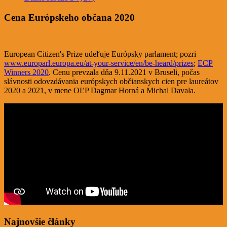
Cena Európskeho občana 2020
European Citizen's Prize udeľuje Európsky parlament; pozri
www.europarl.europa.eu/at-your-service/en/be-heard/prizes
;
ECP
Winners 2020
. Cenu prevzala dňa 9.11.2021 v Bruseli, počas
slávnosti odovzdávania európskych občianskych cien pre laureátov
2020 a 2021, v mene OĽP Dagmar Horná a Michal Davala.
Najnovšie články