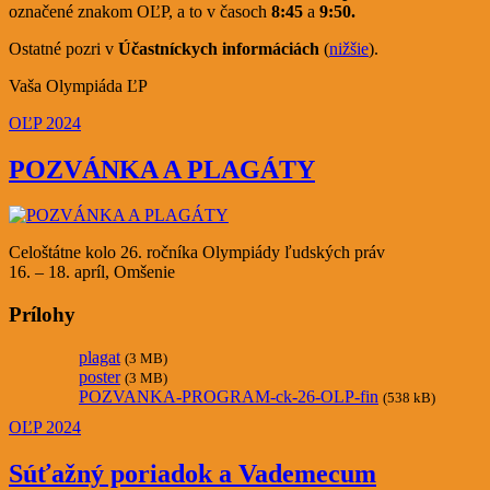
označené znakom OĽP, a to v časoch
8:45
a
9:50.
Ostatné pozri v
Účastníckych informáciách
(
nižšie
).
Vaša Olympiáda ĽP
OĽP 2024
POZVÁNKA A PLAGÁTY
Celoštátne kolo 26. ročníka Olympiády ľudských práv
16. – 18. apríl, Omšenie
Prílohy
plagat
(3 MB)
poster
(3 MB)
POZVANKA-PROGRAM-ck-26-OLP-fin
(538 kB)
OĽP 2024
Súťažný poriadok a Vademecum