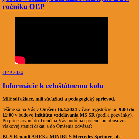
ročníku OĽP
OĽP 2024
Informácie k celoštátnemu kolu
Milé súťažiace, milí súťažiaci a pedagogický sprievod,
tešíme sa na Vás v
Omšení 16.4.2024
v čase registrácie od
9:00 do
11:00
v budove
Inštitútu vzdelávania MS SR
(podľa pozvánky).
Po pricestovaní do Trenčína Vás budú na spojenej autobusovo-
vlakovej stanici čakať a do Omšenia odvážať:
BUS Renault ARES
a
MINIBUS Mercedes Sprinter
,
oba