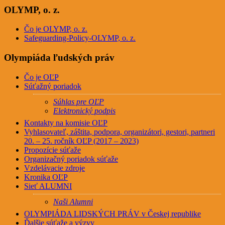
OLYMP, o. z.
Čo je OLYMP, o. z.
Safeguarding-Policy-OLYMP, o. z.
Olympiáda ľudských práv
Čo je OĽP
Súťažný poriadok
Súhlas pre OĽP
Elektronický podpis
Kontakty na komisie OĽP
Vyhlasovateľ, záštita, podpora, organizátori, gestori, partneri
20. – 25. ročník OĽP (2017 – 2023)
Propozície súťaže
Organizačný poriadok súťaže
Vzdelávacie zdroje
Kronika OĽP
Sieť ALUMNI
Naši Alumni
OLYMPIÁDA LIDSKÝCH PRÁV v Českej republike
Ďalšie súťaže a výzvy