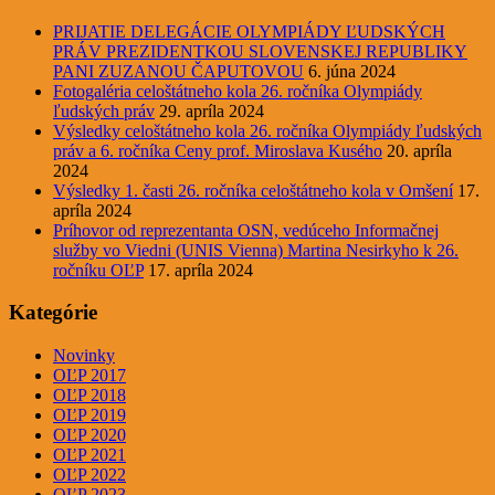
PRIJATIE DELEGÁCIE OLYMPIÁDY ĽUDSKÝCH
PRÁV PREZIDENTKOU SLOVENSKEJ REPUBLIKY
PANI ZUZANOU ČAPUTOVOU
6. júna 2024
Fotogaléria celoštátneho kola 26. ročníka Olympiády
ľudských práv
29. apríla 2024
Výsledky celoštátneho kola 26. ročníka Olympiády ľudských
práv a 6. ročníka Ceny prof. Miroslava Kusého
20. apríla
2024
Výsledky 1. časti 26. ročníka celoštátneho kola v Omšení
17.
apríla 2024
Príhovor od reprezentanta OSN, vedúceho Informačnej
služby vo Viedni (UNIS Vienna) Martina Nesirkyho k 26.
ročníku OĽP
17. apríla 2024
Kategórie
Novinky
OĽP 2017
OĽP 2018
OĽP 2019
OĽP 2020
OĽP 2021
OĽP 2022
OĽP 2023