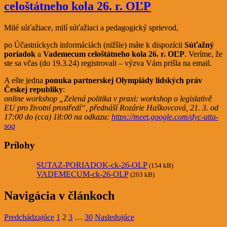
celoštátneho kola 26. r. OĽP
Milé súťažiace, milí súťažiaci a pedagogický sprievod,
po Účastníckych informáciách (nižšie) máte k dispozícii
Súťažný
poriadok
a
Vademecum celoštátneho kola 26. r. OĽP
. Veríme, že
ste sa včas (do 19.3.24) registrovali – výzva Vám prišla na email.
A ešte jedna
ponuka partnerskej Olympiády lidských práv
Českej republiky
:
online workshop „Zelená politika v praxi: workshop o legislativě
EU pro životní prostředí“, přednáší Rozárie Haškovcová, 21. 3. od
17:00 do (cca) 18:00 na odkazu:
https://meet.google.com/dyc-utta-
soq
Prílohy
SUTAZ-PORIADOK-ck-26-OLP
(154 kB)
VADEMECUM-ck-26-OLP
(203 kB)
Navigácia v článkoch
Predchádzajúce
1
2
3
…
30
Nasledujúce