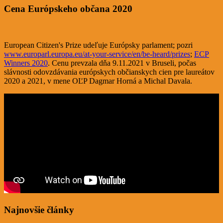
Cena Európskeho občana 2020
European Citizen's Prize udeľuje Európsky parlament; pozri
www.europarl.europa.eu/at-your-service/en/be-heard/prizes
;
ECP
Winners 2020
. Cenu prevzala dňa 9.11.2021 v Bruseli, počas
slávnosti odovzdávania európskych občianskych cien pre laureátov
2020 a 2021, v mene OĽP Dagmar Horná a Michal Davala.
Najnovšie články