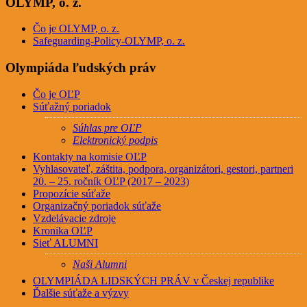
OLYMP, o. z.
Čo je OLYMP, o. z.
Safeguarding-Policy-OLYMP, o. z.
Olympiáda ľudských práv
Čo je OĽP
Súťažný poriadok
Súhlas pre OĽP
Elektronický podpis
Kontakty na komisie OĽP
Vyhlasovateľ, záštita, podpora, organizátori, gestori, partneri
20. – 25. ročník OĽP (2017 – 2023)
Propozície súťaže
Organizačný poriadok súťaže
Vzdelávacie zdroje
Kronika OĽP
Sieť ALUMNI
Naši Alumni
OLYMPIÁDA LIDSKÝCH PRÁV v Českej republike
Ďalšie súťaže a výzvy