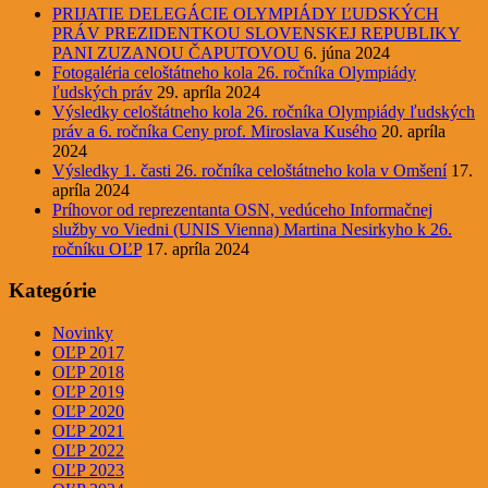
PRIJATIE DELEGÁCIE OLYMPIÁDY ĽUDSKÝCH
PRÁV PREZIDENTKOU SLOVENSKEJ REPUBLIKY
PANI ZUZANOU ČAPUTOVOU
6. júna 2024
Fotogaléria celoštátneho kola 26. ročníka Olympiády
ľudských práv
29. apríla 2024
Výsledky celoštátneho kola 26. ročníka Olympiády ľudských
práv a 6. ročníka Ceny prof. Miroslava Kusého
20. apríla
2024
Výsledky 1. časti 26. ročníka celoštátneho kola v Omšení
17.
apríla 2024
Príhovor od reprezentanta OSN, vedúceho Informačnej
služby vo Viedni (UNIS Vienna) Martina Nesirkyho k 26.
ročníku OĽP
17. apríla 2024
Kategórie
Novinky
OĽP 2017
OĽP 2018
OĽP 2019
OĽP 2020
OĽP 2021
OĽP 2022
OĽP 2023